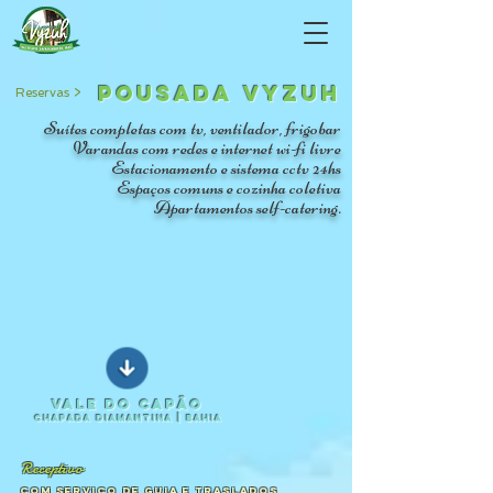
POUSADA VyzuH
Reservas >
Suítes completas com tv, ventilador, frigobar
Varandas com redes e internet wi-fi livre
Estacionamento e sistema cctv 24hs
Espaços comuns e cozinha coletiva
Apartamentos self-catering.
Vale do Capão
Chapada DIamantina | Bahia
Receptivo
com serviço de guia e traslados